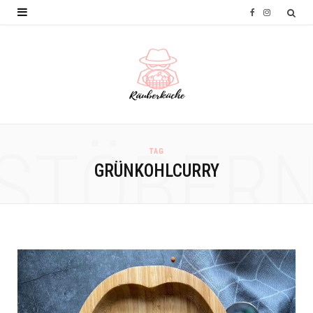
F
I
a
n
c
s
e
t
b
a
o
g
STÖBER
TAG
o
r
GRÜNKOHLCURRY
k
a
m