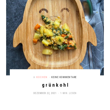
In
KOCHEN
KEINE KOMMENTARE
g r ü n k o h l
DEZEMBER 22, 2021
1 MIN. LESEN