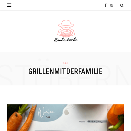
F
I
a
n
c
s
e
t
b
a
o
g
STÖBER
TAG
o
r
GRILLENMITDERFAMILIE
k
a
m