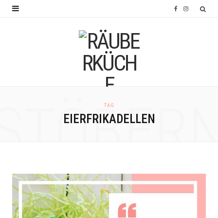
F
I
a
n
c
s
e
t
b
a
o
g
STÖBER
TAG
o
r
EIERFRIKADELLEN
k
a
m