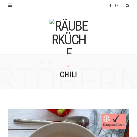
F
I
a
n
c
s
e
t
b
a
o
g
STÖBER
TAG
o
r
CHILI
k
a
m