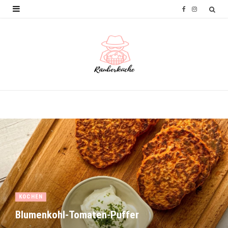
F
I
a
n
c
s
e
t
b
a
o
g
o
r
k
a
m
KOCHEN
Blumenkohl-Tomaten-Puffer