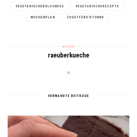
VEGETARISCHEBOLOGNESE
VEGETARISCHEREZEPTE
WOCHENPLAN
ZUGUTFÜRDIETONNE
AUTOR
raeuberkueche
W
e
b
s
i
t
VERWANDTE BEITRÄGE
e