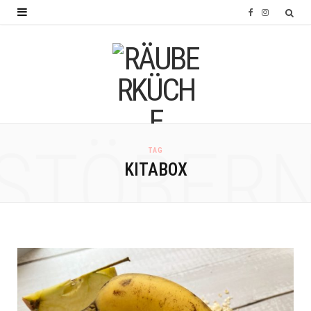
F
I
a
n
c
s
e
t
b
a
o
g
STÖBER
TAG
o
r
KITABOX
k
a
m